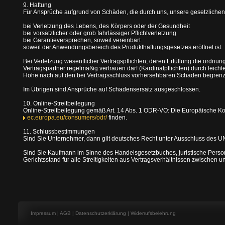
9. Haftung
Für Ansprüche aufgrund von Schäden, die durch uns, unsere gesetzlichen V
bei Verletzung des Lebens, des Körpers oder der Gesundheit
bei vorsätzlicher oder grob fahrlässiger Pflichtverletzung
bei Garantieversprechen, soweit vereinbart
soweit der Anwendungsbereich des Produkthaftungsgesetzes eröffnet ist.
Bei Verletzung wesentlicher Vertragspflichten, deren Erfüllung die ordn
Vertragspartner regelmäßig vertrauen darf (Kardinalpflichten) durch leicht
Höhe nach auf den bei Vertragsschluss vorhersehbaren Schaden begrenzt
Im Übrigen sind Ansprüche auf Schadensersatz ausgeschlossen.
10. Online-Streitbeilegung
Online-Streitbeilegung gemäß Art. 14 Abs. 1 ODR-VO: Die Europäische Kommi
ec.europa.eu/consumers/odr/
finden.
11. Schlussbestimmungen
Sind Sie Unternehmer, dann gilt deutsches Recht unter Ausschluss des U
Sind Sie Kaufmann im Sinne des Handelsgesetzbuches, juristische Person 
Gerichtsstand für alle Streitigkeiten aus Vertragsverhältnissen zwischen u
Impressum
|
AGB
|
Datenschutzerklärung
|
Widerrufsbelehrung